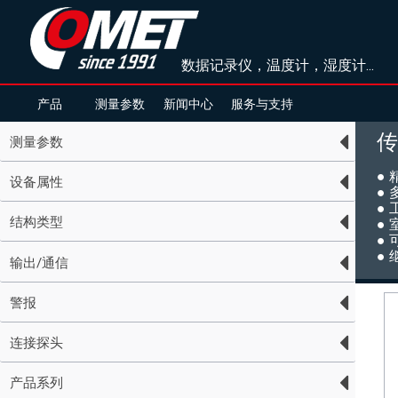
数据记录仪，温度计，湿度计...
产品
测量参数
新闻中心
服务与支持
传
测量参数
●
设备属性
● 
●
结构类型
●
●
● 
输出/通信
警报
连接探头
产品系列