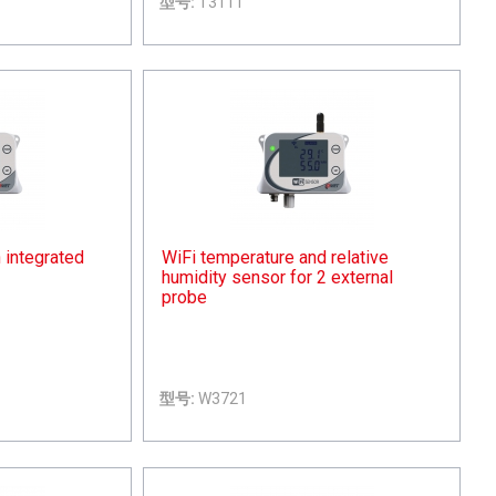
型号:
T3111
 integrated
WiFi temperature and relative
humidity sensor for 2 external
probe
型号:
W3721