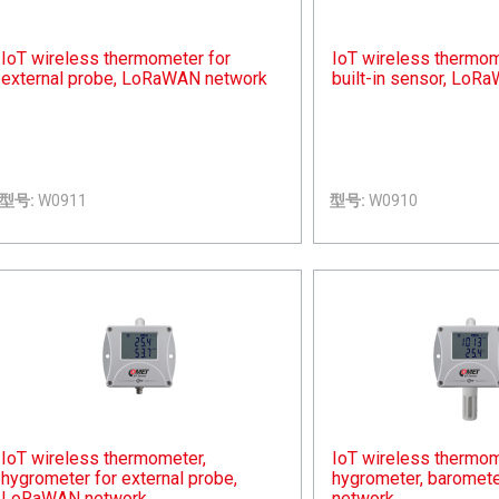
IoT wireless thermometer for
IoT wireless thermom
external probe, LoRaWAN network
built-in sensor, LoR
型号:
W0911
型号:
W0910
IoT wireless thermometer,
IoT wireless thermom
hygrometer for external probe,
hygrometer, baromet
LoRaWAN network
network