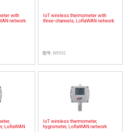
eter with
IoT wireless thermometer with
aWAN network
three-channels, LoRaWAN network
型号:
W0932
eter,
IoT wireless thermometer,
er, LoRaWAN
hygrometer, LoRaWAN network