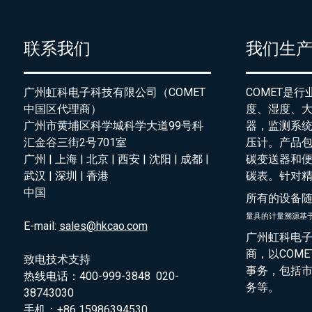
联系我们
我们生
广州虹科电子科技有限公司（COMET
COMET是
中国区代理商）
度、湿度、
广州市黄埔区科学城科学大道99号科
器，监测系
汇金谷三街2号701室
压计。产品
广州 | 上海 | 北京 | 西安 | 沈阳 | 成都 |
碳变送器和
武汉 | 深圳 | 香港
碳表。针对
中国
所有的设备
量具的
计量溯源基
E-mail:
sales@hkcao.com
广州虹科电子
商，以COM
致电技术支持
事务，包括
热线电话：400-999-3848 020-
务等。
38743030
手机：+86 15986394530