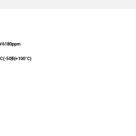
0/6180ppm
°C(-50到+100°C)