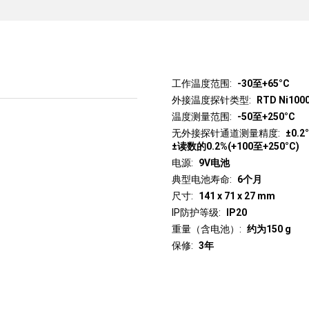
工作温度范围
-30至+65°C
外接温度探针类型
RTD Ni100
温度测量范围
-50至+250°C
无外接探针通道测量精度
±0.2
±读数的0.2%(+100至+250°C)
电源
9V电池
典型电池寿命
6个月
尺寸
141 x 71 x 27 mm
IP防护等级
IP20
重量（含电池）
约为150 g
保修
3年