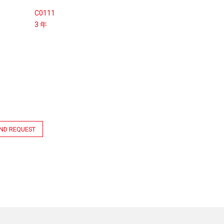
C0111
3 年
ND REQUEST