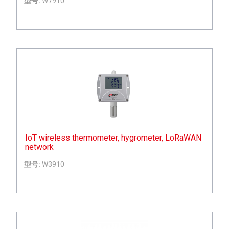
型号:
W7910
IoT wireless thermometer, hygrometer, LoRaWAN
network
型号:
W3910