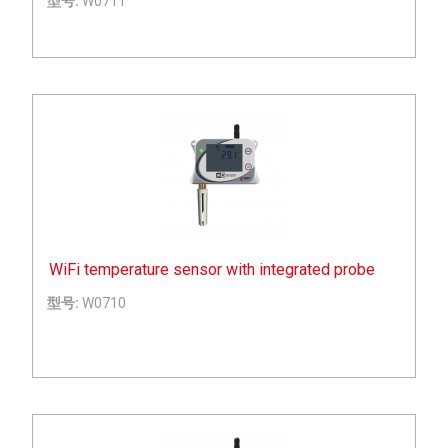
型号:
W0711
WiFi temperature sensor with integrated probe
型号:
W0710