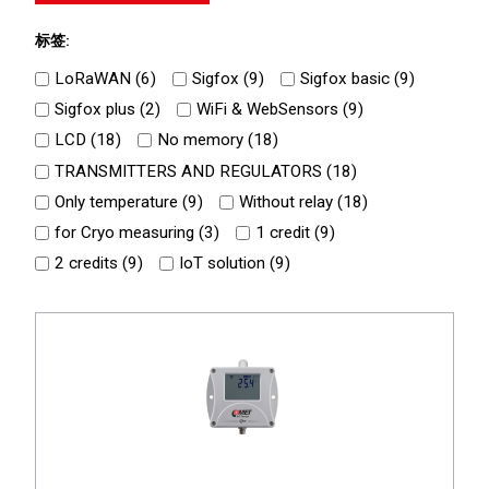
标签:
LoRaWAN (
6
)
Sigfox (
9
)
Sigfox basic (
9
)
Sigfox plus (
2
)
WiFi & WebSensors (
9
)
LCD (
18
)
No memory (
18
)
TRANSMITTERS AND REGULATORS (
18
)
Only temperature (
9
)
Without relay (
18
)
for Cryo measuring (
3
)
1 credit (
9
)
2 credits (
9
)
IoT solution (
9
)