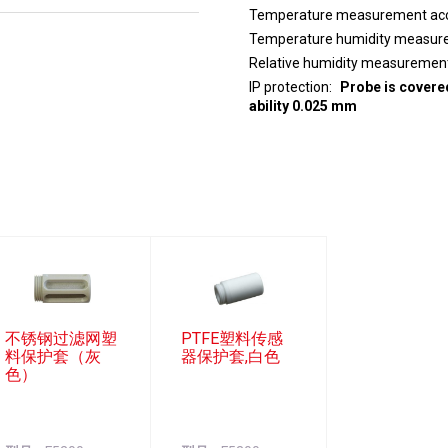
Temperature measurement ac
Temperature humidity measure
Relative humidity measuremen
IP protection
Probe is covered
ability 0.025 mm
不锈钢过滤网塑
PTFE塑料传感
料保护套（灰
器保护套,白色
色）