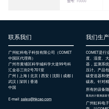
型号
F0000
联系我们
我们生
广州虹科电子科技有限公司（COMET
COMET是
中国区代理商）
度、湿度、
广州市黄埔区科学城科学大道99号科
器，监测系
汇金谷三街2号701室
压计。产品
广州 | 上海 | 北京 | 西安 | 沈阳 | 成都 |
碳变送器和
武汉 | 深圳 | 香港
碳表。针对
中国
所有的设备
量具的
计量溯源基
E-mail:
sales@hkcao.com
广州虹科电子
商，以COM