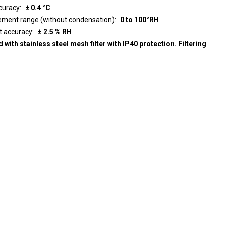
curacy
± 0.4 °C
ment range (without condensation)
0 to 100°RH
t accuracy
± 2.5 % RH
 with stainless steel mesh filter with IP40 protection. Filtering