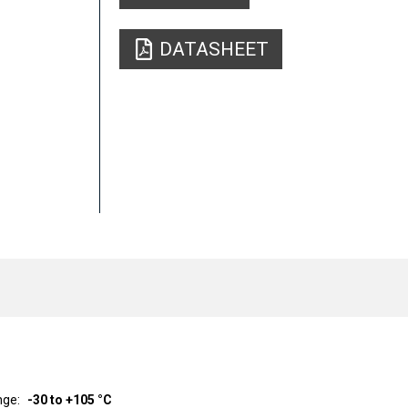
DATASHEET
nge
-30 to +105 °C