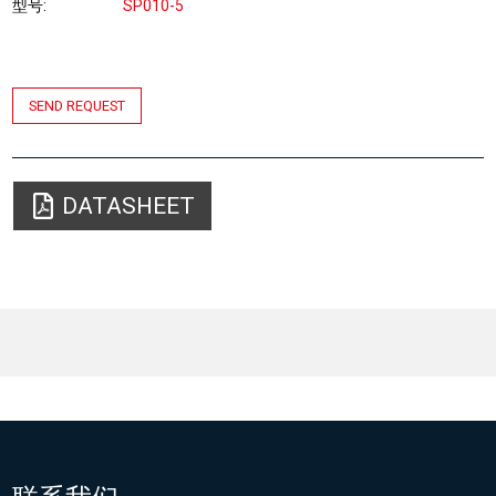
型号
SP010-5
SEND REQUEST
DATASHEET