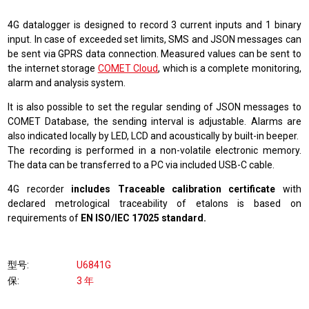
4G datalogger is designed to record 3 current inputs and 1 binary
input. In case of exceeded set limits, SMS and JSON messages can
be sent via GPRS data connection. Measured values can be sent to
the internet storage
COMET Cloud
, which is a complete monitoring,
alarm and analysis system
.
It is also possible to set the regular sending of JSON messages to
COMET Database, the sending interval is adjustable. Alarms are
also indicated locally by LED, LCD and acoustically by built-in beeper.
The recording is performed in a non-volatile electronic memory.
The data can be transferred to a PC via included USB-C cable.
4G recorder
includes Traceable calibration certificate
with
declared metrological traceability of etalons is based on
requirements of
EN ISO/IEC 17025 standard.
型号
U6841G
保
3 年