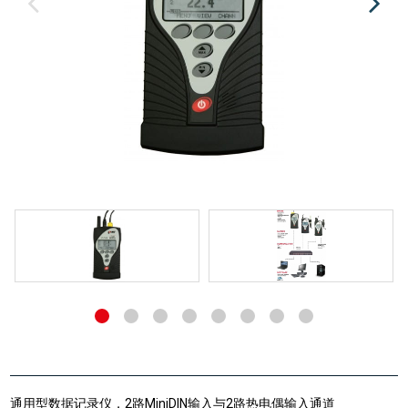
通用型数据记录仪，2路MiniDIN输入与2路热电偶输入通道