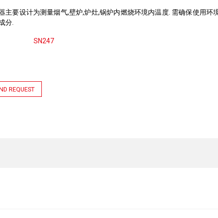
器主要设计为测量烟气,壁炉,炉灶,锅炉内燃烧环境内温度. 需确保使用环
成分.
SN247
ND REQUEST