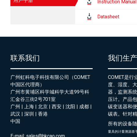
用户手册
Instruction Manual
Datasheet
联系我们
我们生
广州虹科电子科技有限公司（COMET
COMET是
中国区代理商）
度、湿度、
广州市黄埔区科学城科学大道99号科
器，监测系
汇金谷三街2号701室
压计。产品
广州 | 上海 | 北京 | 西安 | 沈阳 | 成都 |
碳变送器和
武汉 | 深圳 | 香港
碳表。针对
中国
所有的设备
量具的
计量溯源基
E-mail:
sales@hkcao.com