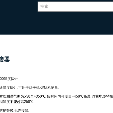
连接器
000温度探针.
途温度探针, 可用于烘干机,焊锡机测量.
前端测温范围为:
-50至
+
350
°C
,
短时间内可测量
+
450°C高温
.
连接电缆特氟
围温度不能超高250°C.
7防护等级.无连接器.