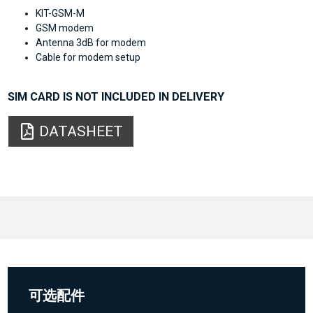
KIT-GSM-M
GSM modem
Antenna 3dB for modem
Cable for modem setup
SIM CARD IS NOT INCLUDED IN DELIVERY
DATASHEET
可选配件