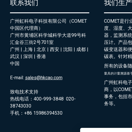
联系我们
我们生
广州虹科电子科技有限公司（COMET
COMET是
中国区代理商）
度、湿度、
广州市黄埔区科学城科学大道99号科
器，监测系
汇金谷三街2号701室
压计。产品
广州 | 上海 | 北京 | 西安 | 沈阳 | 成都 |
碳变送器和
武汉 | 深圳 | 香港
碳表。针对
中国
所有的设备
量具的
计量溯源基
E-mail:
sales@hkcao.com
广州虹科电子
商，以COM
致电技术支持
事务，包括
热线电话：400-999-3848 020-
务等。
38743030
手机：+86 15986394530