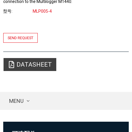
connection to the Multilogger M1440.
型号
MLP005-4
SEND REQUEST
DATASHEET
MENU