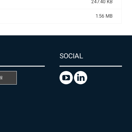
247.40 KB
1.56 MB
SOCIAL
报