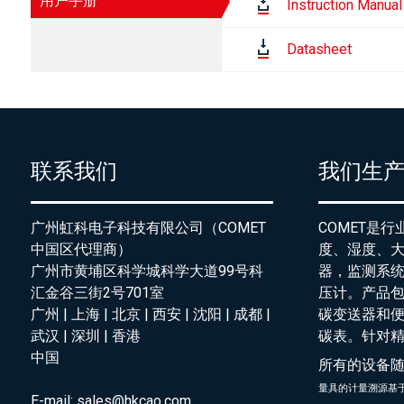
用户手册
Instruction Manual
Datasheet
联系我们
我们生
广州虹科电子科技有限公司（COMET
COMET是
中国区代理商）
度、湿度、
广州市黄埔区科学城科学大道99号科
器，监测系
汇金谷三街2号701室
压计。产品
广州 | 上海 | 北京 | 西安 | 沈阳 | 成都 |
碳变送器和
武汉 | 深圳 | 香港
碳表。针对
中国
所有的设备
量具的
计量溯源基
E-mail:
sales@hkcao.com