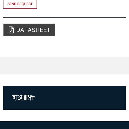
SEND REQUEST
DATASHEET
可选配件