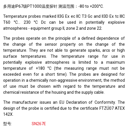
多用途IP67级PT1000温度探针 测温范围：-80 to +200°C.
Temperature probes marked II3G Ex ec IIC T3 Gc and II3D Ex tc IIIC
T60 °C… 230 °C Dc can be used in potentially explosive
atmospheres - equipment group II, zone 2 and zone 22.
The probes operate on the principle of a defined dependence of
the change of the sensor property on the change of the
temperature. They are not able to generate sparks, arcs or high
surface temperatures. The temperature range for use in
potentially explosive atmospheres is limited to a maximum
temperature of +180 °C (the measuring range must not be
exceeded even for a short time). The probes are designed for
operation in a chemically non-aggressive environment, the method
of use must be chosen with regard to the temperature and
chemical resistance of the housing and the supply cable.
The manufacturer issues an EU Declaration of Conformity. The
design of the probe is certified due to the certificate FTZÚ07 ATEX
142X.
型号
SN267E