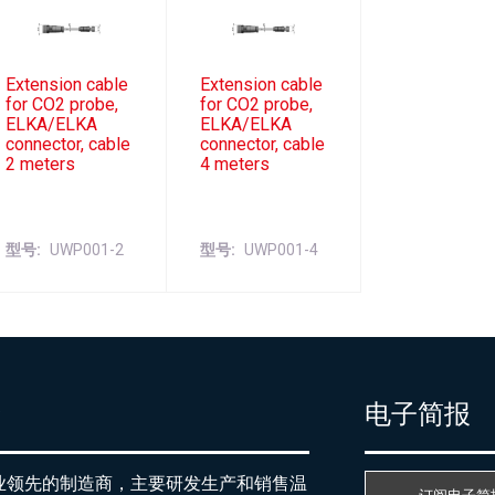
Extension cable
Extension cable
for CO2 probe,
for CO2 probe,
ELKA/ELKA
ELKA/ELKA
connector, cable
connector, cable
2 meters
4 meters
型号
UWP001-2
型号
UWP001-4
产
电子简报
行业领先的制造商，主要研发生产和销售温