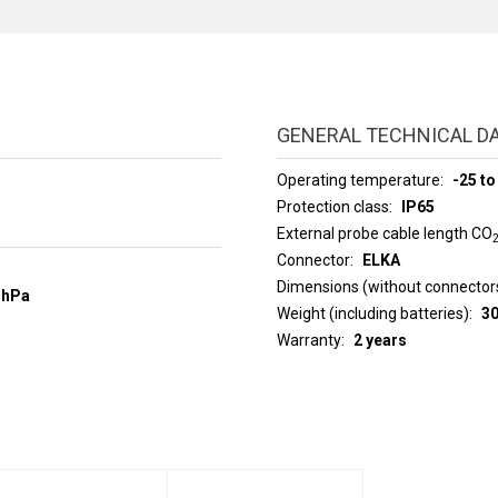
GENERAL TECHNICAL D
Operating temperature
-25 to
Protection class
IP65
External probe cable length CO
Connector
ELKA
Dimensions (without connector
 hPa
Weight (including batteries)
30
Warranty
2 years