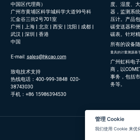
中国区代理商）
度、湿度、
广州市黄埔区科学城科学大道99号科
器，监测系
汇金谷三街2号701室
压计。产品
广州 | 上海 | 北京 | 西安 | 沈阳 | 成都 |
碳变送器和
武汉 | 深圳 | 香港
碳表。针对
中国
所有的设备
量具的
计量溯源基
E-mail:
sales@hkcao.com
广州虹科电子
商，以COM
致电技术支持
事务，包括
热线电话：400-999-3848 020-
务等。
38743030
手机：+86 15986394530
管理 Cookie
我们使用 Cookie 