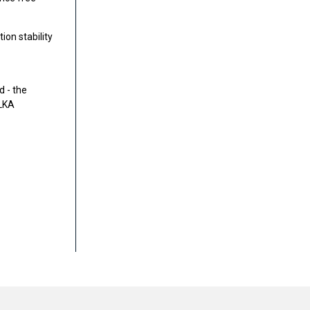
ion stability
 - the
ELKA