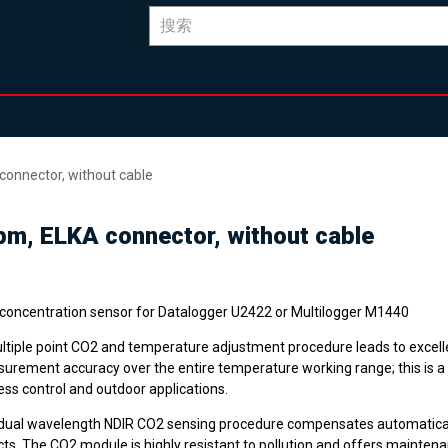
connector, without cable
pm, ELKA connector, without cable
concentration sensor for Datalogger U2422 or Multilogger M1440
ltiple point CO2 and temperature adjustment procedure leads to excel
urement accuracy over the entire temperature working range; this is a
ess control and outdoor applications.
dual wavelength NDIR CO2 sensing procedure compensates automatical
cts. The CO2 module is highly resistant to pollution and offers mainten