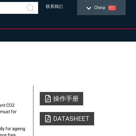
联系我们
China
操作手册
lent CO2
 must for
DATASHEET
ly for ageing
ance free