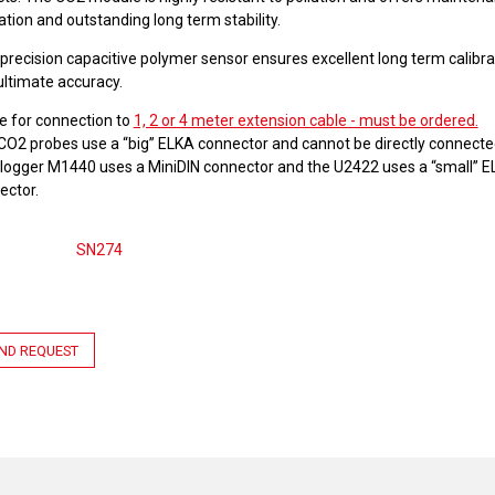
tion and outstanding long term stability.
precision capacitive polymer sensor ensures excellent long term calibrat
ultimate accuracy.
e for connection to
1, 2 or 4 meter extension cable - must be ordered.
CO2 probes use a “big” ELKA connector and cannot be directly connected
ilogger M1440 uses a MiniDIN connector and the U2422 uses a “small” 
ector.
SN274
ND REQUEST