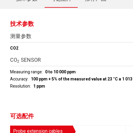
技术参数
测量参数
CO2
CO
SENSOR
2
Measuring range
0 to 10 000 ppm
Accuracy
100 ppm + 5% of the measured value at 23 °C a 1 013
Resolution
1 ppm
可选配件
Probe extension cables