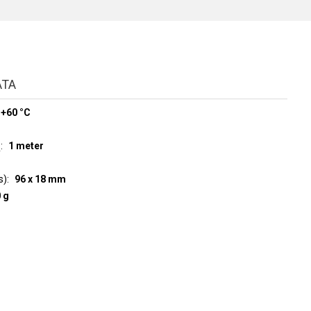
ATA
 +60 °C
1 meter
2
s)
96 x 18 mm
 g