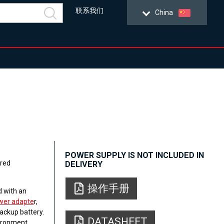
联系我们
China
POWER SUPPLY IS NOT INCLUDED IN
ered
DELIVERY
操作手册
d with an
wer adapte
r,
backup battery.
DATASHEET
ironment.