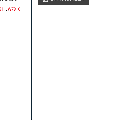
811
,
W7810