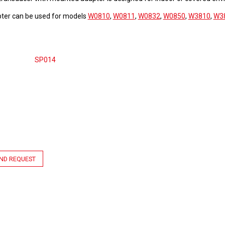
ter can be used for models
W0810
,
W0811
,
W0832
,
W0850
,
W3810
,
W3
SP014
ND REQUEST