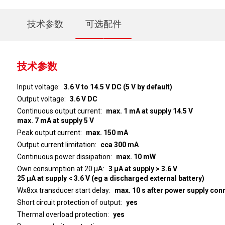
技术参数
可选配件
技术参数
Input voltage
3.6 V to 14.5 V DC (5 V by default)
Output voltage
3.6 V DC
Continuous output current
max. 1 mA at supply 14.5 V
max. 7 mA at supply 5 V
Peak output current
max. 150 mA
Output current limitation
cca 300 mA
Continuous power dissipation
max. 10 mW
Own consumption at 20 μA
3 μA at supply > 3.6 V
25 μA at supply < 3.6 V (eg a discharged external battery)
Wx8xx transducer start delay
max. 10 s after power supply con
Short circuit protection of output
yes
Thermal overload protection
yes