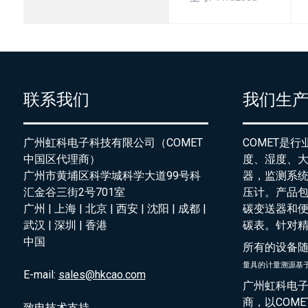
联系我们
我们生
广州虹科电子科技有限公司（COMET
COMET是
中国区代理商）
度、湿度、
广州市黄埔区科学城科学大道99号科
器，监测系
汇金谷三街2号701室
压计。产品
广州 | 上海 | 北京 | 西安 | 沈阳 | 成都 |
碳变送器和
武汉 | 深圳 | 香港
碳表。针对
中国
所有的设备
量具的
计量溯源基
E-mail:
sales@hkcao.com
广州虹科电子
商，以COM
致电技术支持