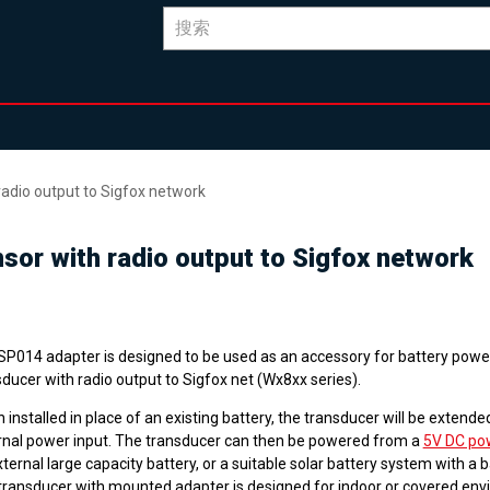
radio output to Sigfox network
nsor with radio output to Sigfox network
SP014 adapter is designed to be used as an accessory for battery pow
ducer with radio output to Sigfox net (Wx8xx series).
installed in place of an existing battery, the transducer will be extende
rnal power input. The transducer can then be powered from a
5V DC po
ternal large capacity battery, or a suitable solar battery system with a 
transducer with mounted adapter is designed for indoor or covered env