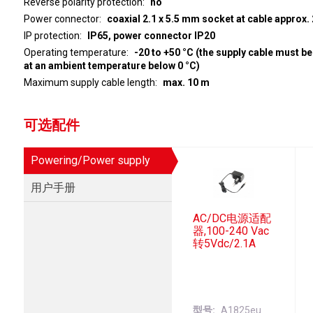
Reverse polarity protection
no
Power connector
coaxial 2.1 x 5.5 mm socket at cable approx.
IP protection
IP65, power connector IP20
Operating temperature
-20 to +50 °C (the supply cable must 
at an ambient temperature below 0 °C)
Maximum supply cable length
max. 10 m
可选配件
Powering/Power supply
用户手册
AC/DC电源适配
器,100-240 Vac
转5Vdc/2.1A
型号
A1825eu