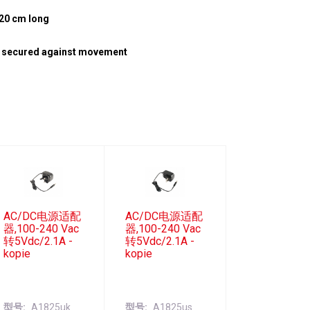
 20 cm long
be secured against movement
AC/DC电源适配
AC/DC电源适配
器,100-240 Vac
器,100-240 Vac
转5Vdc/2.1A -
转5Vdc/2.1A -
kopie
kopie
型号
A1825uk
型号
A1825us