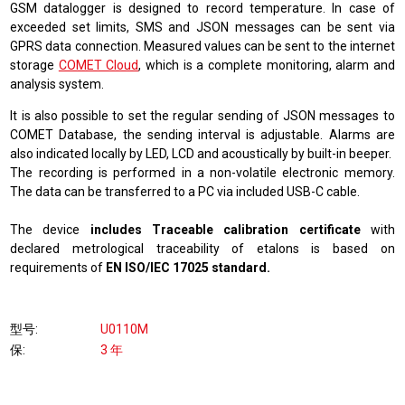
GSM datalogger is designed to record temperature. In case of
exceeded set limits, SMS and JSON messages can be sent via
GPRS data connection. Measured values can be sent to the internet
storage
COMET Cloud
, which is a complete monitoring, alarm and
analysis system
.
It is also possible to set the regular sending of JSON messages to
COMET Database, the sending interval is adjustable. Alarms are
also indicated locally by LED, LCD and acoustically by built-in beeper.
The recording is performed in a non-volatile electronic memory.
The data can be transferred to a PC via included USB-C cable.
The device
includes Traceable calibration certificate
with
declared metrological traceability of etalons is based on
requirements of
EN ISO/IEC 17025 standard.
型号
U0110M
保
3 年