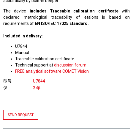
acoustically by built-in beeper.
The device
includes Traceable calibration certificate
with
declared metrological traceability of etalons is based on
requirements of
EN ISO/IEC 17025 standard.
Included in delivery:
U7844
Manual
Traceable calibration certificate
Technical support at
discussion forum
FREE analytical software COMET Vision
型号
U7844
保
3 年
SEND REQUEST