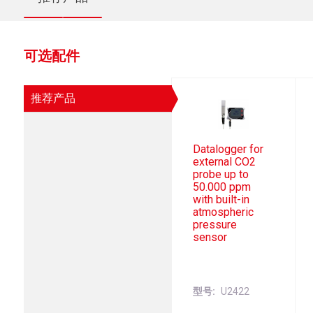
可选配件
推荐产品
Datalogger for
external CO2
probe up to
50.000 ppm
with built-in
atmospheric
pressure
sensor
型号
U2422