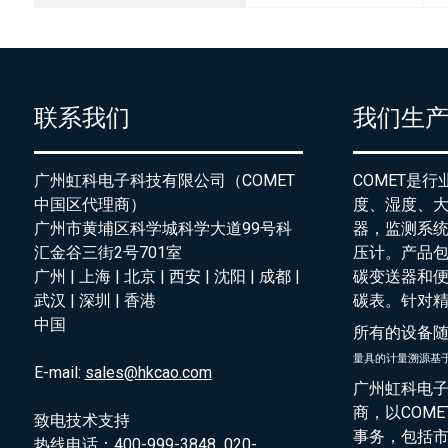
联系我们
我们生
广州虹科电子科技有限公司（COMET
COMET是
中国区代理商）
度、湿度、
广州市黄埔区科学城科学大道99号科
器，监测系
汇金谷三街2号701室
压计。产品
广州 | 上海 | 北京 | 西安 | 沈阳 | 成都 |
碳变送器和
武汉 | 深圳 | 香港
碳表。针对
中国
所有的设备
量具的
计量溯源基
E-mail:
sales@hkcao.com
广州虹科电子
商，以COM
致电技术支持
事务，包括
热线电话：400-999-3848 020-