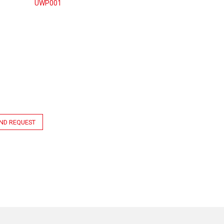
UWP001
ND REQUEST