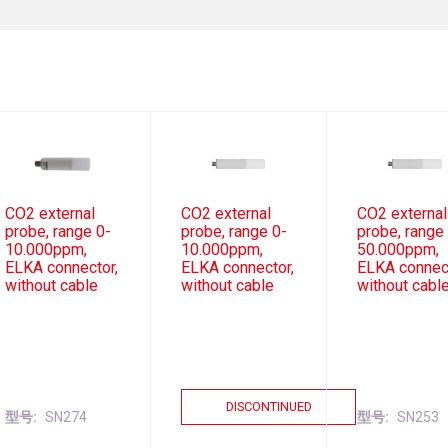
CO2 external
CO2 external
CO2 external
probe, range 0-
probe, range 0-
probe, range
10.000ppm,
10.000ppm,
50.000ppm,
ELKA connector,
ELKA connector,
ELKA connect
without cable
without cable
without cabl
DISCONTINUED
型号
SN274
型号
SN253