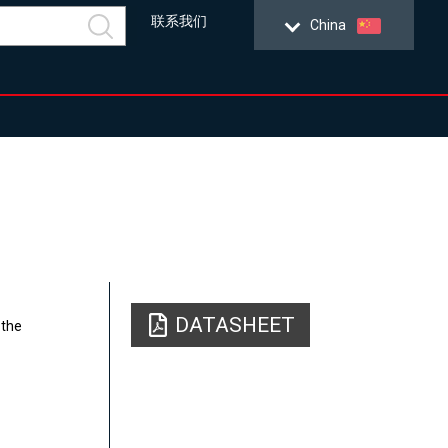
联系我们
China
DATASHEET
 the