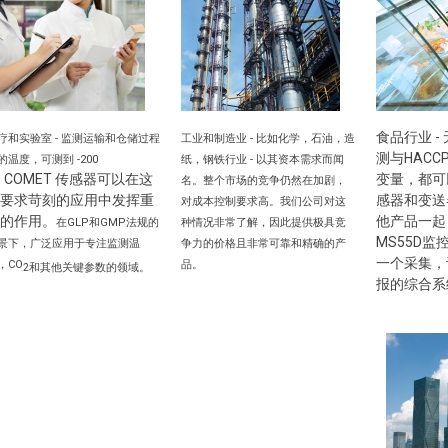
食品行业 -
疗和实验室 - 监测运输和仓储过程
工业和制造业 - 比如化学，石油，造
测与HAC
的温度，可测到 -200
纸，钢铁行业 - 以其资本需求而闻
COMET 传感器可以在这
变量，都可
.
名。整个市场的竞争仍然在加剧，
要求苛刻的应用中发挥重
感器和变送
对成本控制要求高。我们公司对这
的作用。
他产品一起
在GLP和GMP法规的
种情况非常了解，因此提供极具竞
MS55D
景下，
广泛应用于专注监测
温
争力的价格且非常可靠和精确的产
一个采集，
，
CO
品。
2和其他关键参数的领域。
报的综合系