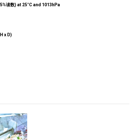
5%读数) at 25°C and 1013hPa
H x D)