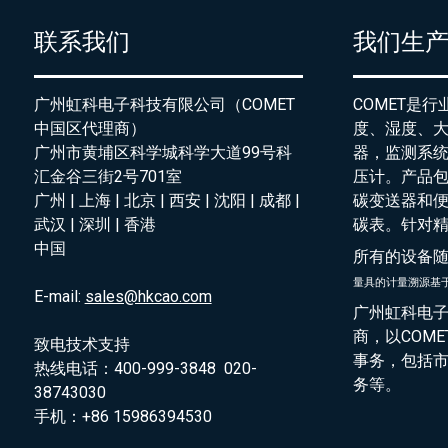
联系我们
我们生
广州虹科电子科技有限公司（COMET
COMET是
中国区代理商）
度、湿度、
广州市黄埔区科学城科学大道99号科
器，监测系
汇金谷三街2号701室
压计。产品
广州 | 上海 | 北京 | 西安 | 沈阳 | 成都 |
碳变送器和
武汉 | 深圳 | 香港
碳表。针对
中国
所有的设备
量具的
计量溯源基
E-mail:
sales@hkcao.com
广州虹科电子
商，以COM
致电技术支持
事务，包括
热线电话：400-999-3848 020-
务等。
38743030
手机：+86 15986394530