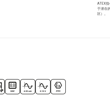
ATEX
于潜在
区）。