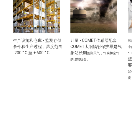
计量 - COMET传感器配套
生产设施和仓库 - 监测存储
医
COMET太阳辐射保护罩是气
条件和生产过程，温度范围
中
象站长期
-200 ° C 至 + 600 ° C.
监测
天气，气候和空气
°C
些
的理想组合。
要
背
度