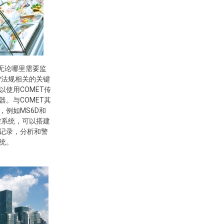
 无论哪里需要监
CP法规相关的关键
以使用COMET传
器。与COMET其
，例如MS6D和
监控系统，可以搭建
记录，分析和警
统。