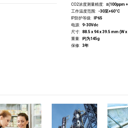
CO2浓度测量精度
±(100ppm +
工作温度范围
-30至+60°C
IP防护等级
IP65
电源
9-30Vdc
尺寸
88.5 x 94 x 39.5 mm (W x 
重量
约为145g
保修
3年