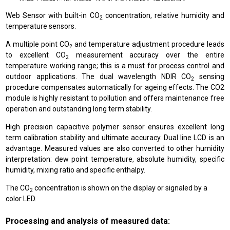
Web Sensor with built-in CO
concentration, relative humidity and
2
temperature sensors.
A multiple point CO
and temperature adjustment procedure leads
2
to excellent CO
measurement accuracy over the entire
2
temperature working range; this is a must for process control and
outdoor applications. The dual wavelength NDIR CO
sensing
2
procedure compensates automatically for ageing effects. The CO2
module is highly resistant to pollution and offers maintenance free
operation and outstanding long term stability.
High precision capacitive polymer sensor ensures excellent long
term calibration stability and ultimate accuracy. Dual line LCD is an
advantage. Measured values are also converted to other humidity
interpretation: dew point temperature, absolute humidity, specific
humidity, mixing ratio and specific enthalpy.
The CO
concentration is shown on the display or signaled by a
2
color LED.
Processing and analysis of measured data: