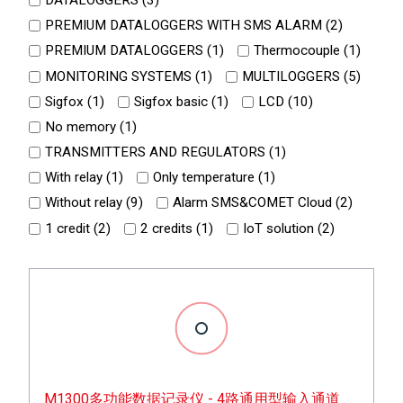
PREMIUM DATALOGGERS WITH SMS ALARM (
2
)
PREMIUM DATALOGGERS (
1
)
Thermocouple (
1
)
MONITORING SYSTEMS (
1
)
MULTILOGGERS (
5
)
Sigfox (
1
)
Sigfox basic (
1
)
LCD (
10
)
No memory (
1
)
TRANSMITTERS AND REGULATORS (
1
)
With relay (
1
)
Only temperature (
1
)
Without relay (
9
)
Alarm SMS&COMET Cloud (
2
)
1 credit (
2
)
2 credits (
1
)
IoT solution (
2
)
M1300多功能数据记录仪 - 4路通用型输入通道