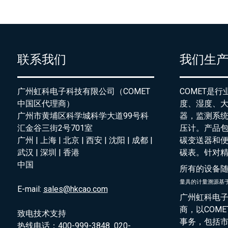
联系我们
我们生
广州虹科电子科技有限公司（COMET
COMET是
中国区代理商）
度、湿度、
广州市黄埔区科学城科学大道99号科
器，监测系
汇金谷三街2号701室
压计。产品
广州 | 上海 | 北京 | 西安 | 沈阳 | 成都 |
碳变送器和
武汉 | 深圳 | 香港
碳表。针对
中国
所有的设备
量具的
计量溯源基
E-mail:
sales@hkcao.com
广州虹科电子
商，以COM
致电技术支持
事务，包括
热线电话：400-999-3848 020-