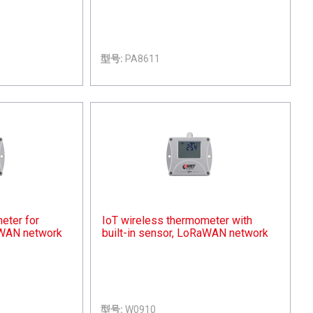
型号:
PA8611
eter for
IoT wireless thermometer with
aWAN network
built-in sensor, LoRaWAN network
型号:
W0910