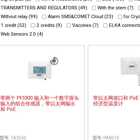
TRANSMITTERS AND REGULATORS (
49
)
With the stem (
7
)
Without relay (
99
)
Alarm SMS&COMET Cloud (
23
)
for Cry
1 credit (
52
)
2 credits (
9
)
Vaccines (
7
)
ELKA connecto
Web Sensors 2.0 (
4
)
带两个 Pt1000 输入和一个数字探头
带以太网接口和 PoE
输入的组合传感器，带以太网输出
经济型温度计
和 PoE
型号:
TA3645
型号:
PA8610