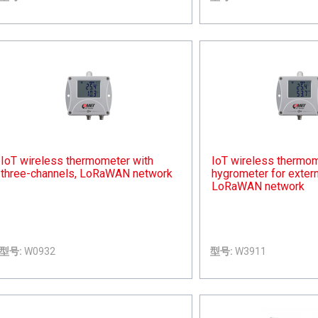
IoT wireless thermometer with
IoT wireless thermom
three-channels, LoRaWAN network
hygrometer for extern
LoRaWAN network
型号:
W0932
型号:
W3911