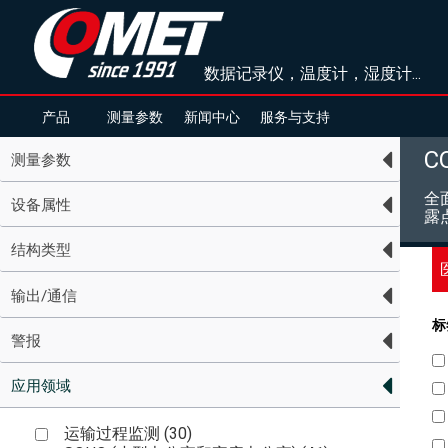
数据记录仪，温度计，湿度计...
产品
测量参数
新闻中心
服务与支持
C
测量参数
全
设备属性
露
结构类型
输出/通信
标
警报
应用领域
运输过程监测 (
30
)