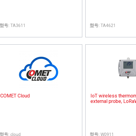
型号:
TA3611
型号:
TA4621
COMET Cloud
IoT wireless thermom
external probe, LoR
型号:
cloud
型号:
W0911