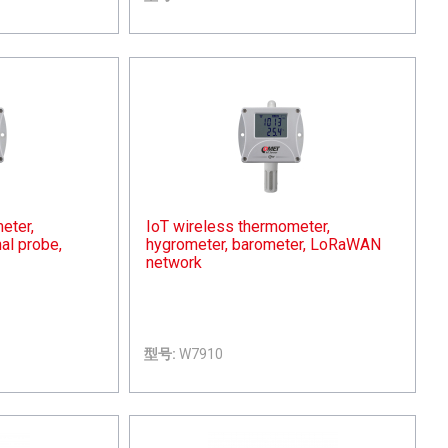
eter,
IoT wireless thermometer,
al probe,
hygrometer, barometer, LoRaWAN
network
型号:
W7910