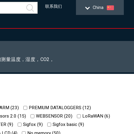
联系我们
China
测量温度，湿度，CO2，
ARM (
23
)
PREMIUM DATALOGGERS (
12
)
ors 2.0 (
15
)
WEBSENSOR (
20
)
LoRaWAN (
6
)
ER (
9
)
Sigfox (
9
)
Sigfox basic (
9
)
 LCD (
4
)
No memory (
50
)