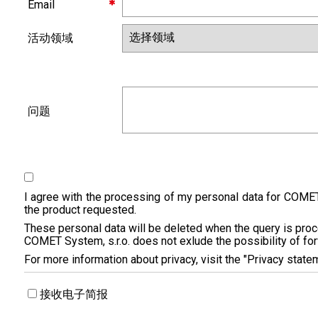
Email
活动领域
问题
I agree with the processing of my personal data for COME
the product requested.
These personal data will be deleted when the query is pro
COMET System, s.r.o. does not exlude the possibility of forwa
For more information about privacy, visit the "Privacy state
接收电子简报