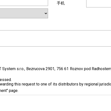
手机
T System s.r.o., Bezrucova 2901, 756 61 Roznov pod Radhostem, 
cessed.
rding this request to one of its distributors by regional jurisdic
ment" page.