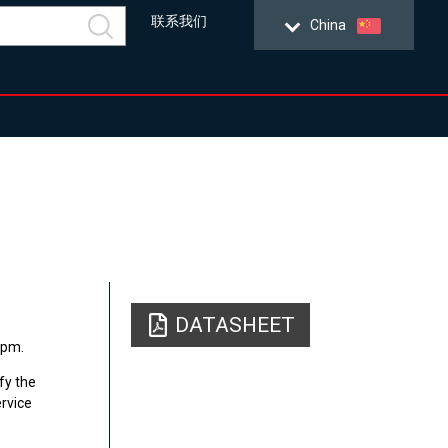
联系我们
China
DATASHEET
ppm.
fy the
rvice