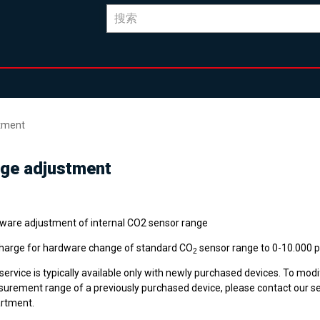
stment
nge adjustment
ware adjustment of internal CO2 sensor range
harge for hardware change of standard CO
sensor range to 0-10.000 
2
service is typically available only with newly purchased devices. To modi
urement range of a previously purchased device, please contact our se
rtment.