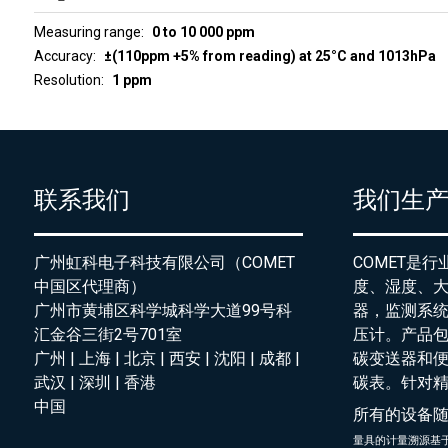
Measuring range
0 to 10 000 ppm
Accuracy
±(110ppm +5% from reading) at 25°C and 1013hPa
Resolution
1 ppm
联系我们
我们生
广州虹科电子科技有限公司（COMET
COMET是
中国区代理商）
度、湿度、
广州市黄埔区科学城科学大道99号科
器，监测系
汇金谷三街2号701室
压计。产品
广州 | 上海 | 北京 | 西安 | 沈阳 | 成都 |
碳变送器和
武汉 | 深圳 | 香港
碳表。针对
中国
所有的设备
量具的
计量溯源基