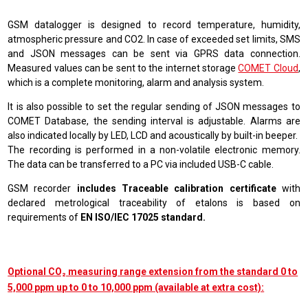
GSM datalogger is designed to record temperature, humidity,
atmospheric pressure and CO2. In case of exceeded set limits, SMS
and JSON messages can be sent via GPRS data connection.
Measured values can be sent to the internet storage
COMET Cloud
,
which is a complete monitoring, alarm and analysis system
.
It is also possible to set the regular sending of JSON messages to
COMET Database, the sending interval is adjustable. Alarms are
also indicated locally by LED, LCD and acoustically by built-in beeper.
The recording is performed in a non-volatile electronic memory.
The data can be transferred to a PC via included USB-C cable.
GSM recorder
includes Traceable calibration certificate
with
declared metrological traceability of etalons is based on
requirements of
EN ISO/IEC 17025 standard.
Optional CO₂ measuring range extension from the standard 0 to
5,000 ppm up to 0 to 10,000 ppm (available at extra cost):