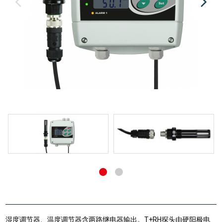
湿度调节器、温度调节器含两路继电器输出。T+RH探头由硬阳极电