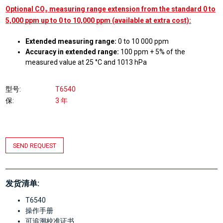
Optional CO₂ measuring range extension from the standard 0 to
5,000 ppm up to 0 to 10,000 ppm (available at extra cost):
Extended measuring range:
0 to 10 000 ppm
Accuracy in extended range:
100 ppm + 5% of the
measured value at 25 °C and 1013 hPa
型号
T6540
保
3 年
SEND REQUEST
发货清单:
T6540
操作手册
可追溯校准证书