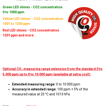
Green LED shines - CO2 concentration
0 to 1000 ppm
Yellow LED shines - CO2 concentration
1001 to 1200 ppm
Red LED shines - CO2 concentration
1201 ppm and more
Optional CO₂ measuring range extension from the standard 0 to
5,000 ppm up to 0 to 10,000 ppm (available at extra cost):
Extended measuring range:
0 to 10 000 ppm
Accuracy in extended range:
100 ppm + 5% of the
measured value at 25 °C and 1013 hPa