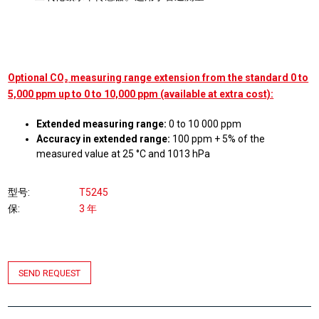
Optional CO₂ measuring range extension from the standard 0 to
5,000 ppm up to 0 to 10,000 ppm (available at extra cost):
Extended measuring range:
0 to 10 000 ppm
Accuracy in extended range:
100 ppm + 5% of the
measured value at 25 °C and 1013 hPa
型号
T5245
保
3 年
SEND REQUEST