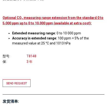
Optional CO₂ measuring range extension from the standard 0 to
5,000 ppm up to 0 to 10,000 ppm (available at extra cost):
Extended measuring range:
0 to 10 000 ppm
Accuracy in extended range:
100 ppm + 5% of the
measured value at 25 °C and 1013 hPa
型号
T8148
保
3 年
SEND REQUEST
发货清单: