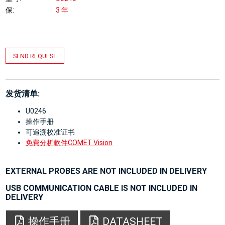
保
3 年
SEND REQUEST
发货清单:
U0246
操作手册
可追溯校准证书
免費分析軟件COMET Vision
EXTERNAL PROBES ARE NOT INCLUDED IN DELIVERY
USB COMMUNICATION CABLE IS NOT INCLUDED IN
DELIVERY
操作手册
DATASHEET