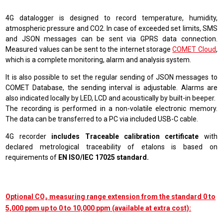
4G datalogger is designed to record temperature, humidity,
atmospheric pressure and CO2. In case of exceeded set limits, SMS
and JSON messages can be sent via GPRS data connection.
Measured values can be sent to the internet storage
COMET Cloud
,
which is a complete monitoring, alarm and analysis system
.
It is also possible to set the regular sending of JSON messages to
COMET Database, the sending interval is adjustable. Alarms are
also indicated locally by LED, LCD and acoustically by built-in beeper.
The recording is performed in a non-volatile electronic memory.
The data can be transferred to a PC via included USB-C cable.
4G recorder
includes Traceable calibration certificate
with
declared metrological traceability of etalons is based on
requirements of
EN ISO/IEC 17025 standard.
Optional CO₂ measuring range extension from the standard 0 to
5,000 ppm up to 0 to 10,000 ppm (available at extra cost):